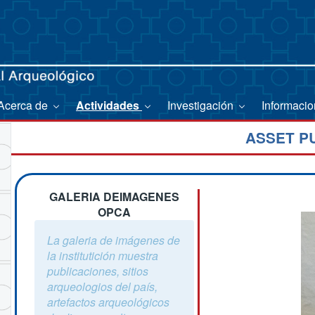
Acerca de
Actividades
Investigación
Informaci
ASSET P
GALERIA DEIMAGENES
OPCA
La galeria de imágenes de
la institutición muestra
publicaciones, sitios
arqueologios del país,
artefactos arqueológicos