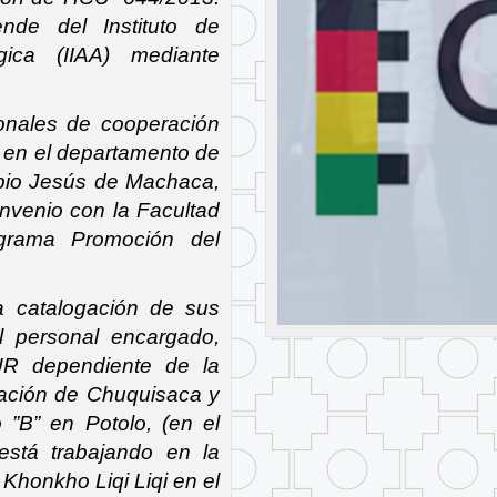
de del Instituto de
gica (IIAA) mediante
ionales de cooperación
 en el departamento de
ipio Jesús de Machaca,
convenio con la Facultad
ograma Promoción del
a catalogación de sus
l personal encargado,
R dependiente de la
nación de Chuquisaca y
”B” en Potolo, (en el
está trabajando en la
Khonkho Liqi Liqi en el