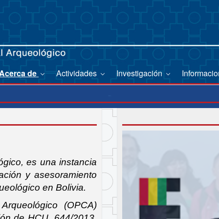
Acerca de
Actividades
Investigación
Informaci
OPCA
ógico, es una instancia
itación y asesoramiento
ueológico en Bolivia.
al Arqueológico (OPCA)
ción de HCU 644/2013.