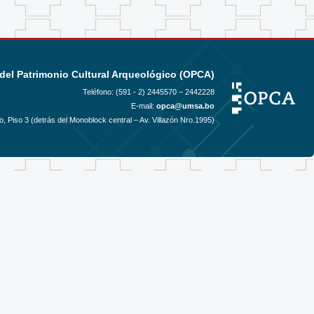
del Patrimonio Cultural Arqueológico (OPCA)
Teléfono: (591 - 2)
2445570 – 2442228
E-mail:
opca@umsa.bo
, Piso 3 (detrás del Monoblock central – Av. Villazón Nro.1995)