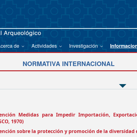
cerca de
Actividades
Investigación
Informacio
NORMATIVA INTERNACIONAL
ención Medidas para Impedir Importación, Exportación
CO, 1970)
nción sobre la protección y promoción de la diversidad 