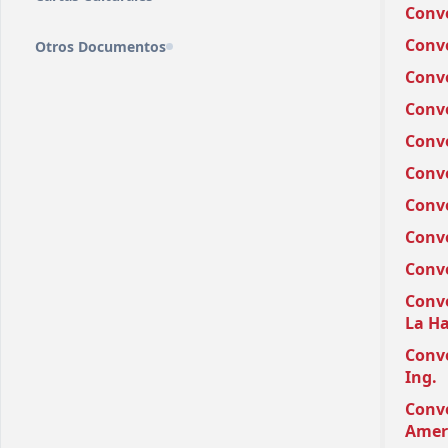
Conve
Conve
Otros Documentos
Conve
Conv
Conve
Conve
Conve
Conve
Conve
Conve
La Ha
Conv
Ing.
Conve
Ameri