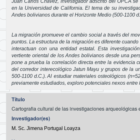
Juan Carlos Chávez, investigador adscrito del OPCA se 
en la Universidad de California. El tema de su investigac
Andes bolivianos durante el Horizonte Medio (500-1100 d.C.
La migración promueve el cambio social a través del mov
puntos. La estructura de la migración es diferente cuan
interactuan con una entidad estatal. Esta investigaci
vertiente oriental de los Andes bolivianos desde una pers
pone a prueba la correlación directa entre la evidencia c
del corredor interecológico Jatun Mayu y grupos de la ur
500-1100 d.C.). Al estudiar materiales osteológicos (n=52
previamente estudiados, exploro potenciales nexos entre la
Título
Cartografia cultural de las investigaciones arqueológica
Investigador(es)
M. Sc. Jimena Portugal Loayza